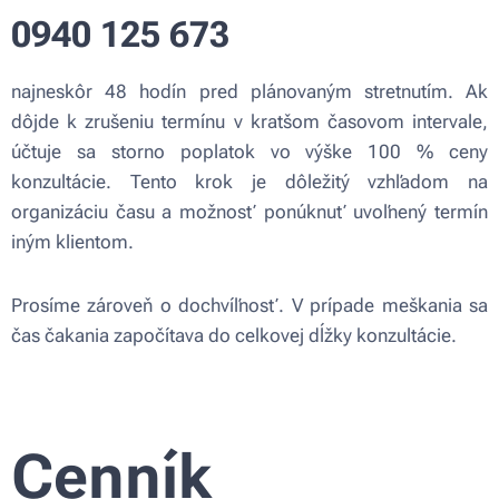
0940 125 673
najneskôr 48 hodín pred plánovaným stretnutím. Ak
dôjde k zrušeniu termínu v kratšom časovom intervale,
účtuje sa storno poplatok vo výške 100 % ceny
konzultácie. Tento krok je dôležitý vzhľadom na
organizáciu času a možnosť ponúknuť uvoľnený termín
iným klientom.
Prosíme zároveň o dochvíľnosť. V prípade meškania sa
čas čakania započítava do celkovej dĺžky konzultácie.
Cenník