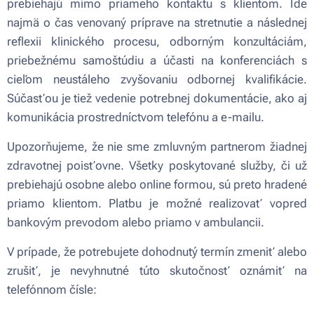
prebiehajú mimo priameho kontaktu s klientom. Ide
najmä o čas venovaný príprave na stretnutie a následnej
reflexii klinického procesu, odborným konzultáciám,
priebežnému samoštúdiu a účasti na konferenciách s
cieľom neustáleho zvyšovaniu odbornej kvalifikácie.
Súčasťou je tiež vedenie potrebnej dokumentácie, ako aj
komunikácia prostredníctvom telefónu a e-mailu.
Upozorňujeme, že nie sme zmluvným partnerom žiadnej
zdravotnej poisťovne. Všetky poskytované služby, či už
prebiehajú osobne alebo online formou, sú preto hradené
priamo klientom. Platbu je možné realizovať vopred
bankovým prevodom alebo priamo v ambulancii.
V prípade, že potrebujete dohodnutý termín zmeniť alebo
zrušiť, je nevyhnutné túto skutočnosť oznámiť na
telefónnom čísle: