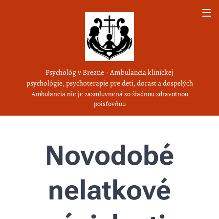
Psychológ v Brezne - Ambulancia klinickej
psychológie, psychoterapie pre deti, dorast a dospelých
Ambulancia nie je zazmluvnená so žiadnou zdravotnou
poisťovňou
Novodobé
nelatkové